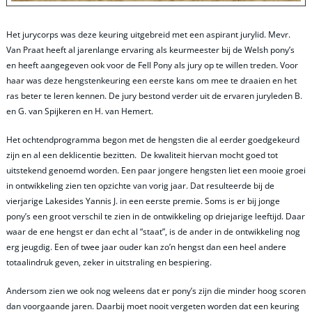
Het jurycorps was deze keuring uitgebreid met een aspirant jurylid. Mevr.
Van Praat heeft al jarenlange ervaring als keurmeester bij de Welsh pony’s
en heeft aangegeven ook voor de Fell Pony als jury op te willen treden. Voor
haar was deze hengstenkeuring een eerste kans om mee te draaien en het
ras beter te leren kennen. De jury bestond verder uit de ervaren juryleden B.
en G. van Spijkeren en H. van Hemert.
Het ochtendprogramma begon met de hengsten die al eerder goedgekeurd
zijn en al een deklicentie bezitten. De kwaliteit hiervan mocht goed tot
uitstekend genoemd worden. Een paar jongere hengsten liet een mooie groei
in ontwikkeling zien ten opzichte van vorig jaar. Dat resulteerde bij de
vierjarige Lakesides Yannis J. in een eerste premie. Soms is er bij jonge
pony’s een groot verschil te zien in de ontwikkeling op driejarige leeftijd. Daar
waar de ene hengst er dan echt al “staat”, is de ander in de ontwikkeling nog
erg jeugdig. Een of twee jaar ouder kan zo’n hengst dan een heel andere
totaalindruk geven, zeker in uitstraling en bespiering.
Andersom zien we ook nog weleens dat er pony’s zijn die minder hoog scoren
dan voorgaande jaren. Daarbij moet nooit vergeten worden dat een keuring