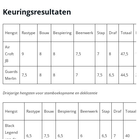
Keuringsresultaten
Hengst
Rastype
Bouw
Bespiering
Beenwerk
Stap
Draf
Totaal
P
Air
Croft
9
8
8
7,5
7
8
47,5
1
JB
Guards
7,5
8
8
7
7,5
6,5
44,5
2
Merlin
Driejarige hengsten voor stamboekopname en deklicentie
Hengst
Rastype
Bouw
Bespiering
Beenwerk
Stap
Draf
Totaal
Black
Legend
6,5
7,5
6,5
6
6,5
7
40