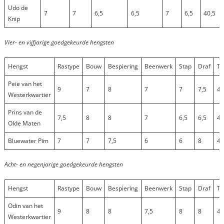
Udo de
7
7
6,5
6,5
7
6,5
40,5
Knip
Vier- en vijfjarige goedgekeurde hengsten
Hengst
Rastype
Bouw
Bespiering
Beenwerk
Stap
Draf
To
Peie van het
9
7
8
7
7
7,5
45
Westerkwartier
Prins van de
7,5
8
8
7
6,5
6,5
43
Olde Maten
Bluewater Pim
7
7
7,5
6
6
8
41
Acht- en negenjarige goedgekeurde hengsten
Hengst
Rastype
Bouw
Bespiering
Beenwerk
Stap
Draf
To
Odin van het
9
8
8
7,5
8
8
48
Westerkwartier