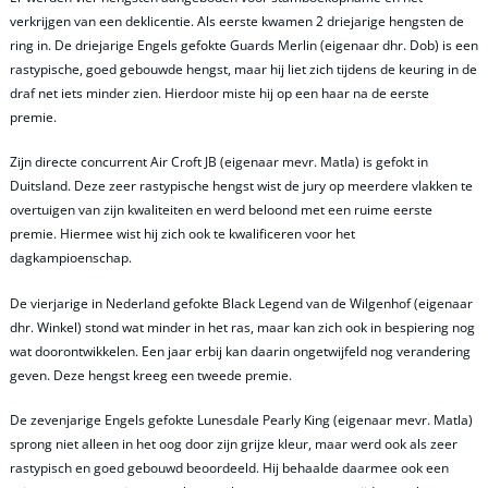
verkrijgen van een deklicentie. Als eerste kwamen 2 driejarige hengsten de
ring in. De driejarige Engels gefokte Guards Merlin (eigenaar dhr. Dob) is een
rastypische, goed gebouwde hengst, maar hij liet zich tijdens de keuring in de
draf net iets minder zien. Hierdoor miste hij op een haar na de eerste
premie.
Zijn directe concurrent Air Croft JB (eigenaar mevr. Matla) is gefokt in
Duitsland. Deze zeer rastypische hengst wist de jury op meerdere vlakken te
overtuigen van zijn kwaliteiten en werd beloond met een ruime eerste
premie. Hiermee wist hij zich ook te kwalificeren voor het
dagkampioenschap.
De vierjarige in Nederland gefokte Black Legend van de Wilgenhof (eigenaar
dhr. Winkel) stond wat minder in het ras, maar kan zich ook in bespiering nog
wat doorontwikkelen. Een jaar erbij kan daarin ongetwijfeld nog verandering
geven. Deze hengst kreeg een tweede premie.
De zevenjarige Engels gefokte Lunesdale Pearly King (eigenaar mevr. Matla)
sprong niet alleen in het oog door zijn grijze kleur, maar werd ook als zeer
rastypisch en goed gebouwd beoordeeld. Hij behaalde daarmee ook een