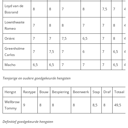
Loyd van de
8
8
7
8
7,5
7
45
Bosrand
Lownthwaite
7
8
8
7
7
8
45
Romeo
Oriënt
7
7
7,5
6,5
7
8
43
Greenholme
7
7,5
7
6
7
6,5
41
Carlos
Macho
6,5
6,5
7
7
7
6,5
40
Tienjarige en oudere goedgekeurde hengsten
Hengst
Rastype
Bouw
Bespiering
Beenwerk
Stap
Draf
Totaal
Wellbrow
9
8
8
8
8,5
8
49,5
Tommy
Definitief goedgekeurde hengsten