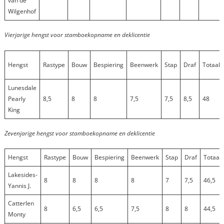
van de
Wilgenhof
Vierjarige hengst voor stamboekopname en deklicentie
Hengst
Rastype
Bouw
Bespiering
Beenwerk
Stap
Draf
Totaal
Lunesdale
Pearly
8,5
8
8
7,5
7,5
8,5
48
King
Zevenjarige hengst voor stamboekopname en deklicentie
Hengst
Rastype
Bouw
Bespiering
Beenwerk
Stap
Draf
Totaal
Lakesides-
8
8
8
8
7
7,5
46,5
Yannis J.
Catterlen
8
6,5
6,5
7,5
8
8
44,5
Monty