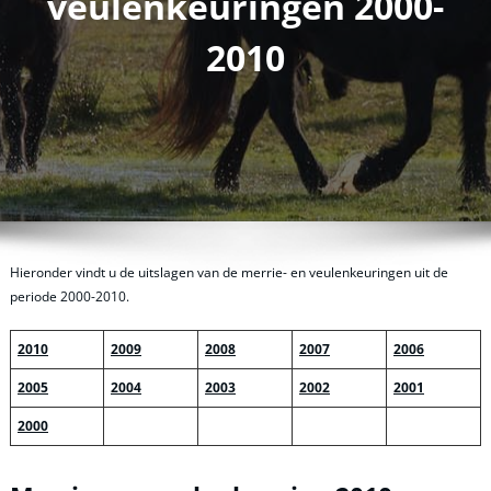
veulenkeuringen 2000-
2010
Hieronder vindt u de uitslagen van de merrie- en veulenkeuringen uit de
periode 2000-2010.
2010
2009
2008
2007
2006
2005
2004
2003
2002
2001
2000