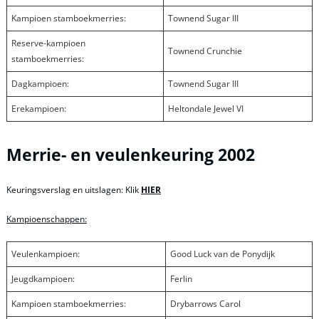
Kampioen stamboekmerries:
Townend Sugar III
Reserve-kampioen
Townend Crunchie
stamboekmerries:
Dagkampioen:
Townend Sugar III
Erekampioen:
Heltondale Jewel VI
Merrie- en veulenkeuring 2002
Keuringsverslag en uitslagen: Klik
HIER
Kampioenschappen:
Veulenkampioen:
Good Luck van de Ponydijk
Jeugdkampioen:
Ferlin
Kampioen stamboekmerries:
Drybarrows Carol