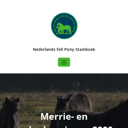
Naar
de
inhoud
springen
Nederlands Fell Pony Stamboek
Merrie- en