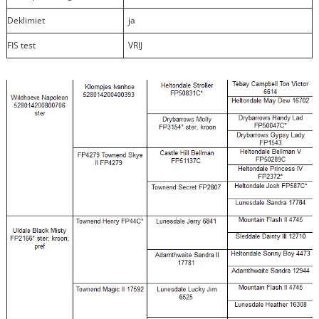
Deklimiet
ja
FIS test
VRIJ