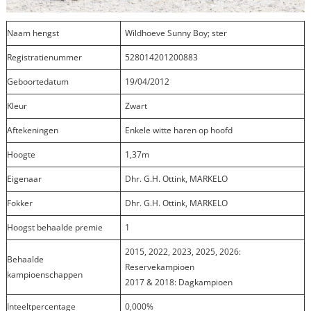
Naam hengst
Wildhoeve Sunny Boy; ster
Registratienummer
528014201200883
Geboortedatum
19/04/2012
Kleur
Zwart
Aftekeningen
Enkele witte haren op hoofd
Hoogte
1,37m
Eigenaar
Dhr. G.H. Ottink, MARKELO
Fokker
Dhr. G.H. Ottink, MARKELO
Hoogst behaalde premie
1
2015, 2022, 2023, 2025, 2026:
Behaalde
Reservekampioen
kampioenschappen
2017 & 2018: Dagkampioen
Inteeltpercentage
0,000%