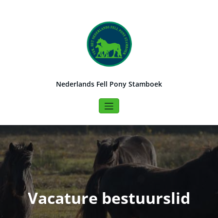
Naar
de
inhoud
springen
Nederlands Fell Pony Stamboek
Vacature bestuurslid