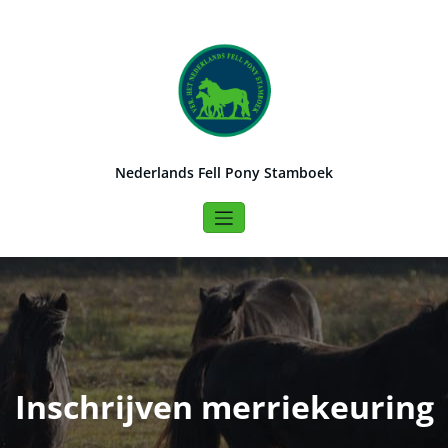
Naar
de
inhoud
springen
Nederlands Fell Pony Stamboek
Inschrijven merriekeuring