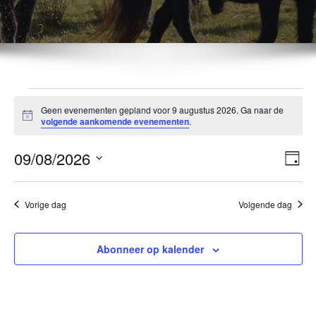
Evenementen
Geen evenementen gepland voor 9 augustus 2026. Ga naar de
Bericht
volgende aankomende evenementen
.
in
9
09/08/2026
Wee
Eve
Dag
wee
Selecteer
navi
augustus
een
navi
Vorige dag
Volgende dag
datum.
2026
Abonneer op kalender